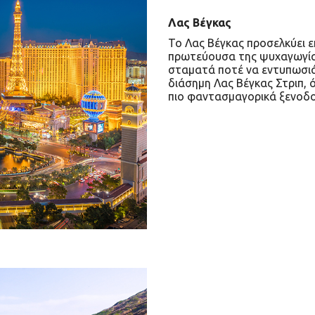
Λας Βέγκας
Το Λας Βέγκας προσελκύει ε
πρωτεύουσα της ψυχαγωγίας 
σταματά ποτέ να εντυπωσιάζ
διάσημη Λας Βέγκας Στριπ, 
πιο φαντασμαγορικά ξενοδοχ