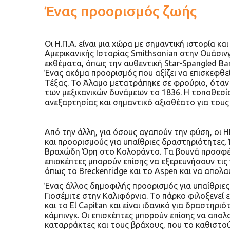
Ένας προορισμός ζωής
Οι Η.Π.Α. είναι μια χώρα με σημαντική ιστορία κ
Αμερικανικής Ιστορίας Smithsonian στην Ουάσιν
εκθέματα, όπως την αυθεντική Star-Spangled Ba
Ένας ακόμα προορισμός που αξίζει να επισκεφθε
Τέξας. Το Άλαμο μετατράπηκε σε φρούριο, όταν
των μεξικανικών δυνάμεων το 1836. Η τοποθεσί
ανεξαρτησίας και σημαντικό αξιοθέατο για τους 
Από την άλλη, για όσους αγαπούν την φύση, οι 
και προορισμούς για υπαίθριες δραστηριότητες. 
Βραχώδη Όρη στο Κολοράντο. Τα βουνά προσφέρο
επισκέπτες μπορούν επίσης να εξερευνήσουν τις 
όπως το Breckenridge και το Aspen και να απολα
Ένας άλλος δημοφιλής προορισμός για υπαίθριες
Γιοσέμιτε στην Καλιφόρνια. Το πάρκο φιλοξενεί
και το El Capitan και είναι ιδανικό για δραστηρ
κάμπινγκ. Οι επισκέπτες μπορούν επίσης να απολ
καταρράκτες και τους βράχους, που το καθιστο