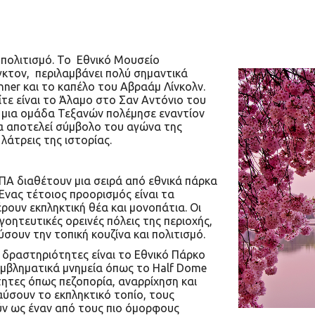
αι πολιτισμό. Το Εθνικό Μουσείο
γκτον, περιλαμβάνει πολύ σημαντικά
nner και το καπέλο του Αβραάμ Λίνκολν.
ίτε είναι το Άλαμο στο Σαν Αντόνιο του
 μια ομάδα Τεξανών πολέμησε εναντίον
α αποτελεί σύμβολο του αγώνα της
λάτρεις της ιστορίας.
ΗΠΑ διαθέτουν μια σειρά από εθνικά πάρκα
Ένας τέτοιος προορισμός είναι τα
υν εκπληκτική θέα και μονοπάτια. Οι
γοητευτικές ορεινές πόλεις της περιοχής,
ύσουν την τοπική κουζίνα και πολιτισμό.
 δραστηριότητες είναι το Εθνικό Πάρκο
 εμβληματικά μνημεία όπως το Half Dome
ιότητες όπως πεζοπορία, αναρρίχηση και
αύσουν το εκπληκτικό τοπίο, τους
ύν ως έναν από τους πιο όμορφους