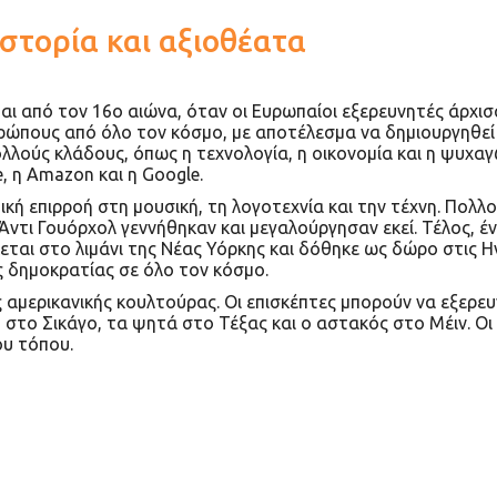
 ιστορία και αξιοθέατα
ι από τον 16ο αιώνα, όταν οι Ευρωπαίοι εξερευνητές άρχισ
νθρώπους από όλο τον κόσμο, με αποτέλεσμα να δημιουργηθεί
λούς κλάδους, όπως η τεχνολογία, η οικονομία και η ψυχαγωγ
, η Amazon και η Google.
κή επιρροή στη μουσική, τη λογοτεχνία και την τέχνη. Πολλοί
ο Άντι Γουόρχολ γεννήθηκαν και μεγαλούργησαν εκεί. Τέλος,
κεται στο λιμάνι της Νέας Υόρκης και δόθηκε ως δώρο στις Η
ης δημοκρατίας σε όλο τον κόσμο.
 αμερικανικής κουλτούρας. Οι επισκέπτες μπορούν να εξερε
 στο Σικάγο, τα ψητά στο Τέξας και ο αστακός στο Μέιν. Οι
ου τόπου.