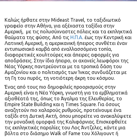
Καλώς ήρθατε στην Mideast Travel, το ταξιδιωτικό
γραφείο στην Αθήνα, για αξέχαστα ταξίδια στην
Αμερική, με τις πολυσύχναστες πόλεις και τα εκπληκτικά
θαύματα της φύσης. Από τις
Η.Π.Α
. έως την Κεντρική και
Λατινική Αμερική, η αμερικανική ήπειρος συνθέτει έναν
εντυπωσιακό καμβά από εναλλασσόμενα τοπία,
διαφορετικές κουλτούρες και άπειρες αφορμές για
αποδράσεις. Στην ίδια ήπειρο, οι αχανείς λεωφόροι της
Νέας Υόρκης παντρεύονται με τα τροπικά δάση του
Αμαζονίου και ο πολιτισμός των Ίνκας συνδυάζεται με
τη Γη του πυρός, τη νοτιότερη άκρη του κόσμου.
Ένας από τους πιο δημοφιλείς προορισμούς στην
Αμερική είναι η Νέα Υόρκη, γνωστή για τα εμβληματικά
αξιοθέατά της, όπως το Άγαλμα της Ελευθερίας, το
Empire State Building και η Times Square. Για όσους
αναζητούν πιο χαλαρούς ρυθμούς, προτείνουμε ένα
ταξίδι στη Δυτική Ακτή, όπου μπορείτε να ανακαλύψετε
την μοναδική ομορφιά της Καλιφόρνιας. Επισκεφθείτε
τις εκπληκτικές παραλίες του Λος Άντζελες, κάντε μια
βόλτα στο διάσημο Walk of Fame του Χόλιγουντ ή