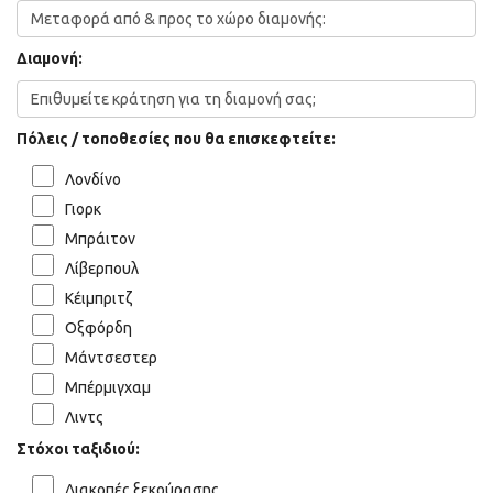
Διαμονή:
Πόλεις / τοποθεσίες που θα επισκεφτείτε:
Λονδίνο
Γιορκ
Μπράιτον
Λίβερπουλ
Κέιμπριτζ
Οξφόρδη
Μάντσεστερ
Μπέρμιγχαμ
Λιντς
Στόχοι ταξιδιού:
Διακοπές ξεκούρασης