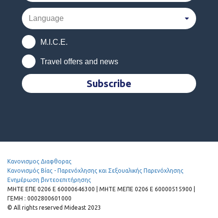
M.I.C.E.
Travel offers and news
Subscribe
Κανονισμος Διαφθορας
Κανονισμός Βίας - Παρενόχλησης και Σεξουαλικής Παρενόχλησης
Ενημέρωση βιντεοεπιτήρησης
MHTE EΠΕ 0206 Ε 60000646300 | ΜΗΤΕ ΜΕΠΕ 0206 Ε 60000515900 |
ΓΕΜΗ : 0002800601000
© All rights reserved Mideast 2023