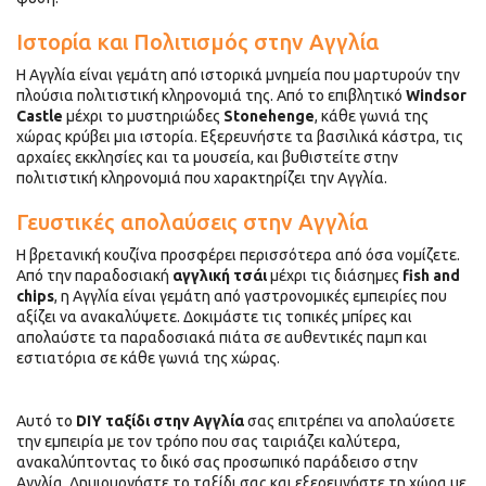
Ιστορία και Πολιτισμός στην Αγγλία
Η Αγγλία είναι γεμάτη από ιστορικά μνημεία που μαρτυρούν την
πλούσια πολιτιστική κληρονομιά της. Από το επιβλητικό
Windsor
Castle
μέχρι το μυστηριώδες
Stonehenge
, κάθε γωνιά της
χώρας κρύβει μια ιστορία. Εξερευνήστε τα βασιλικά κάστρα, τις
αρχαίες εκκλησίες και τα μουσεία, και βυθιστείτε στην
πολιτιστική κληρονομιά που χαρακτηρίζει την Αγγλία.
Γευστικές απολαύσεις στην Αγγλία
Η βρετανική κουζίνα προσφέρει περισσότερα από όσα νομίζετε.
Από την παραδοσιακή
αγγλική τσάι
μέχρι τις διάσημες
fish and
chips
, η Αγγλία είναι γεμάτη από γαστρονομικές εμπειρίες που
αξίζει να ανακαλύψετε. Δοκιμάστε τις τοπικές μπίρες και
απολαύστε τα παραδοσιακά πιάτα σε αυθεντικές παμπ και
εστιατόρια σε κάθε γωνιά της χώρας.
Αυτό το
DIY ταξίδι στην Αγγλία
σας επιτρέπει να απολαύσετε
την εμπειρία με τον τρόπο που σας ταιριάζει καλύτερα,
ανακαλύπτοντας το δικό σας προσωπικό παράδεισο στην
Αγγλία. Δημιουργήστε το ταξίδι σας και εξερευνήστε τη χώρα με