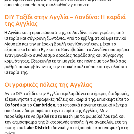
εμπειρίες που θα σας ακολουθούν για πάντα.
DIY Ταξίδι στην Αγγλία – Λονδίνο: Η καρδιά
της Αγγλίας
Η Αγγλία και η πρωτεύουσά της, το Λονδίνο, είναι γεμάτες από
ιστορία και σύγχρονη ζωντάνια. Από το εμβληματικό Βρετανικό
Μουσείο και την υπέροχη Βουλή των Κοινοτήτων, μέχρι το
εξαιρετικό London Eye και το Κοινοβούλιο, το Λονδίνο προσφέρει
έναν μοναδικό συνδυασμό αρχαίας παράδοσης και σύγχρονης
κομψότητας. Εξερευνήστε τη μαγεία της πόλης με τον δικό σας
ρυθμό, απολαμβάνοντας την τοπική κουλτούρα και την πλούσια
ιστορία της.
Οι γραφικές πόλεις της Αγγλίας
Αν το DIY ταξίδι στην Αγγλία περιλαμβάνει πιο ήρεμες διαδρομές,
εξερευνήστε τις γραφικές πόλεις και χωριά της. Επισκεφτείτε το
Oxford
και το
Cambridge
, τα ιστορικά πανεπιστημιακά κέντρα
που έχουν διαμορφώσει την ιστορία της Αγγλίας. Μην
παραλείψετε να βρεθείτε στο
Bath
, με τα ρωμαϊκά λουτρά και
την ατμόσφαιρα της Βικτοριανής εποχής, ή να ανακαλύψετε τη
φύση του
Lake District
, ιδανικό για πεζοπορίες και αναψυχή στη
φύση.