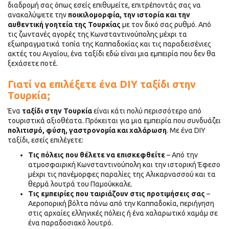
διαδρομή σας όπως εσείς επιθυμείτε, επιτρέποντάς σας να
–
ανακαλύψετε την
ποικιλομορφία, την ιστορία και την
Ανακαλύψτε
αυθεντική γοητεία της Τουρκίας
με τον δικό σας ρυθμό. Από
τη
τις ζωντανές αγορές της Κωνσταντινούπολης μέχρι τα
μαγεία
εξωπραγματικά τοπία της Καππαδοκίας και τις παραδεισένιες
της
ακτές του Αιγαίου, ένα ταξίδι εδώ είναι μια εμπειρία που δεν θα
Ανατολής
ξεχάσετε ποτέ.
με
τον
Γιατί να επιλέξετε ένα DIY ταξίδι στην
δικό
Τουρκία;
σας
τρόπο
Ένα
ταξίδι στην Τουρκία
είναι κάτι πολύ περισσότερο από
τουριστικά αξιοθέατα. Πρόκειται για μια εμπειρία που συνδυάζει
πολιτισμό, φύση, γαστρονομία και χαλάρωση
. Με ένα DIY
ταξίδι, εσείς επιλέγετε:
Τις πόλεις που θέλετε να επισκεφθείτε
– Από την
ατμοσφαιρική Κωνσταντινούπολη και την ιστορική Έφεσο
μέχρι τις πανέμορφες παραλίες της Αλικαρνασσού και τα
θερμά λουτρά του Παμούκκαλε.
Τις εμπειρίες που ταιριάζουν στις προτιμήσεις σας
–
Αεροπορική βόλτα πάνω από την Καππαδοκία, περιήγηση
στις αρχαίες ελληνικές πόλεις ή ένα χαλαρωτικό χαμάμ σε
ένα παραδοσιακό λουτρό.