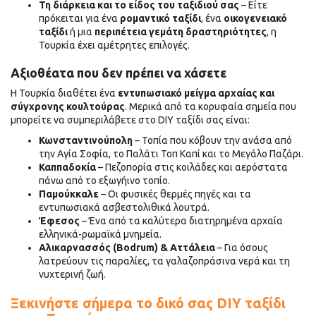
Τη διάρκεια και το είδος του ταξιδιού σας
– Είτε
πρόκειται για ένα
ρομαντικό ταξίδι
, ένα
οικογενειακό
ταξίδι
ή μια
περιπέτεια γεμάτη δραστηριότητες
, η
Τουρκία έχει αμέτρητες επιλογές.
Αξιοθέατα που δεν πρέπει να χάσετε
Η Τουρκία διαθέτει ένα
εντυπωσιακό μείγμα αρχαίας και
σύγχρονης κουλτούρας
. Μερικά από τα κορυφαία σημεία που
μπορείτε να συμπεριλάβετε στο DIY ταξίδι σας είναι:
Κωνσταντινούπολη
– Τοπία που κόβουν την ανάσα από
την Αγία Σοφία, το Παλάτι Τοπ Καπί και το Μεγάλο Παζάρι.
Καππαδοκία
– Πεζοπορία στις κοιλάδες και αερόστατα
πάνω από το εξωγήινο τοπίο.
Παμούκκαλε
– Οι φυσικές θερμές πηγές και τα
εντυπωσιακά ασβεστολιθικά λουτρά.
Έφεσος
– Ένα από τα καλύτερα διατηρημένα αρχαία
ελληνικά-ρωμαϊκά μνημεία.
Αλικαρνασσός (Bodrum) & Αττάλεια
– Για όσους
λατρεύουν τις παραλίες, τα γαλαζοπράσινα νερά και τη
νυχτερινή ζωή.
Ξεκινήστε σήμερα το δικό σας DIY ταξίδι