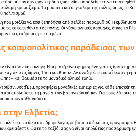
ακτήρα με τον σύγχρονο τρόπο ζωής. Μην παραλείψετε να επισκεφθεί
ια χαλαρή κρουαζιέρα. Τα μουσεία και οι γκαλερί της πόλης, όπως το Ku
ου πολιτισμού.
η που μοιάζει να έχει ξεπηδήσει από σελίδες παραμυθιού. Η εμβληματι
ήματα κατατεθέντα της πόλης. Οι γύρω αλπικές κορυφές, όπως το Pila
ομαντικές εκδρομές με το τρένο.
ας κοσμοπολίτικος παράδεισος των
εν είναι ιδανική επιλογή. Η περιοχή είναι φημισμένη για τις δραστηριό
ι καγιάκ στις λίμνες Thun και Brienz. Αν αναζητάτε μια αξέχαστη εμπ
ρώπης», και θαυμάστε το μοναδικό αλπικό τοπίο.
ντριβάνι Jet d’Eau, προσφέρει μοναδικές εμπειρίες για κάθε επισκέπτη
α και απολαύστε τη μαγεία των βοτανικών κήπων. Για τους λάτρεις τ
νοποιήσουν κάθε γούστο.
ι στην Ελβετία;
α επιλέξετε το δικό σας δρομολόγιο, με βάση το δικό σας πρόγραμμα. 
που χρειάζεστε, ώστε το ταξίδι σας να είναι απολύτως προσαρμοσμέν