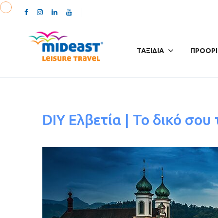
ΤΑΞΊΔΙΑ
ΠΡΟΟΡΙ
DIY Ελβετία | Το δικό σου 