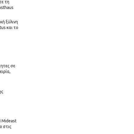
τε τη
nsthaus
κή ξύλινη
tus και το
τητες σε
ειρία,
.
ης
Η Mideast
ο στις