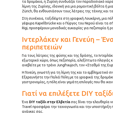
τα δρομάκια, η Ζυρίχη συνδυάζει τον παραδοσιακό χαρ
λίμνη της Ζυρίχης, ιδανική για μια ρομαντική βόλτα ή μ
Zürich, θα ενθουσιάσουν τους λάτρεις της τέχνης και τ
Στη συνέχεια, ταξιδέψτε στη γραφική Λουκέρνη, μια πόλ
γέφυρα Kapellbrücke και ο Πύργος του Νερού είναι τα σ
Rigi, προσφέρουν μοναδικές ευκαιρίες για πεζοπορία ή ρ
Ιντερλάκεν και Γενεύη – Έν
περιπετειών
Για τους λάτρεις της φύσης και της δράσης, το Ιντερλάκ
εξωτερικό χώρο, όπως πεζοπορία, αλεξίπτωτο πλαγιάς κα
ανεβείτε με το τρένο Jungfraujoch, τον «Σταθμό της Ευ
Η Γενεύη, γνωστή για τη λίμνη της και το εμβληματικό σι
Εξερευνήστε την Παλιά Πόλη με τα γραφικά της δρομάκι
γαστρονομίας, η πόλη είναι γεμάτη επιλογές που θα ικα
Γιατί να επιλέξετε DIY ταξίδ
Ένα
DIY ταξίδι στην Ελβετία
σας δίνει την ελευθερία ν
Travel προσφέρει την τεχνογνωσία και την υποστήριξη 
ανάγκες σας.