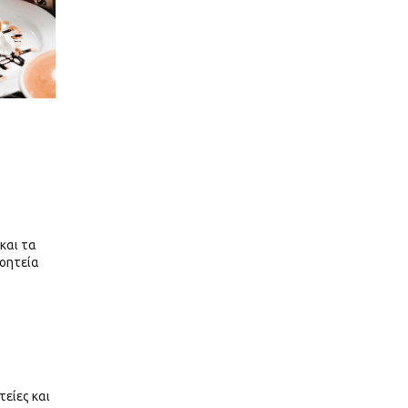
και τα
γοητεία
τείες και