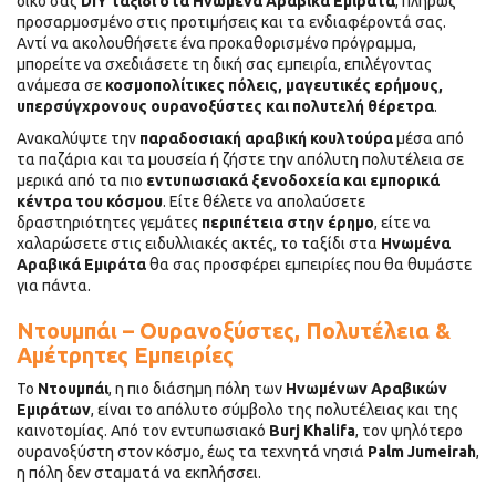
δικό σας
DIY ταξίδι στα Ηνωμένα Αραβικά Εμιράτα
, πλήρως
προσαρμοσμένο στις προτιμήσεις και τα ενδιαφέροντά σας.
Αντί να ακολουθήσετε ένα προκαθορισμένο πρόγραμμα,
μπορείτε να σχεδιάσετε τη δική σας εμπειρία, επιλέγοντας
ανάμεσα σε
κοσμοπολίτικες πόλεις, μαγευτικές ερήμους,
υπερσύγχρονους ουρανοξύστες και πολυτελή θέρετρα
.
Ανακαλύψτε την
παραδοσιακή αραβική κουλτούρα
μέσα από
τα παζάρια και τα μουσεία ή ζήστε την απόλυτη πολυτέλεια σε
μερικά από τα πιο
εντυπωσιακά ξενοδοχεία και εμπορικά
κέντρα του κόσμου
. Είτε θέλετε να απολαύσετε
δραστηριότητες γεμάτες
περιπέτεια στην έρημο
, είτε να
χαλαρώσετε στις ειδυλλιακές ακτές, το ταξίδι στα
Ηνωμένα
Αραβικά Εμιράτα
θα σας προσφέρει εμπειρίες που θα θυμάστε
για πάντα.
Ντουμπάι – Ουρανοξύστες, Πολυτέλεια &
Αμέτρητες Εμπειρίες
Το
Ντουμπάι
, η πιο διάσημη πόλη των
Ηνωμένων Αραβικών
Εμιράτων
, είναι το απόλυτο σύμβολο της πολυτέλειας και της
καινοτομίας. Από τον εντυπωσιακό
Burj Khalifa
, τον ψηλότερο
ουρανοξύστη στον κόσμο, έως τα τεχνητά νησιά
Palm Jumeirah
,
η πόλη δεν σταματά να εκπλήσσει.