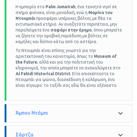
Η εμπειρία στο
Palm Jumeirah
, ένα τεχνητό νησί σε
σχήμα φοίνικα, είναι μοναδική, ενώ η
Μαρίνα του
Ντουμπάι
προσφέρει υπέροχες βόλτες με θέα τα
εντυπωσιακά κτήρια. Αν αναζητάτε περιπέτεια, μην
παραλείψετε ένα
σαφάρι στην έρημο
, όπου μπορείτε
να ζήσετε την αραβική παράδοση με βόλτες σε
καμήλες και δείπνο κάτω από τα αστέρια.
Το Ντουμπάι είναι επίσης γνωστό για την
αρχιτεκτονική του καινοτομία, όπως το
Museum of
the Future
, αλλά και για την πολιτιστική του
κληρονομιά, την οποία μπορείτε να ανακαλύψετε στο
Al Fahidi Historical District
. Είτε επισκέπτεστε το
Ντουμπάι για ψώνια, διασκέδαση ή χαλάρωση, ένα
είναι σίγουρο: το ταξίδι σας εδώ θα είναι αξέχαστο.
Άμπου Ντάμπι
Σάρτζα