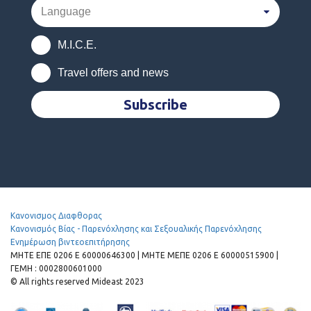
M.I.C.E.
Travel offers and news
Subscribe
Κανονισμος Διαφθορας
Κανονισμός Βίας - Παρενόχλησης και Σεξουαλικής Παρενόχλησης
Ενημέρωση βιντεοεπιτήρησης
MHTE EΠΕ 0206 Ε 60000646300 | ΜΗΤΕ ΜΕΠΕ 0206 Ε 60000515900 |
ΓΕΜΗ : 0002800601000
© All rights reserved Mideast 2023