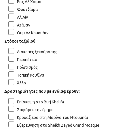
Ρας Αλ Χάιμα
Φουτζάιρα
Αλ Αΐν
Ατζμάν
Ουμ Αλ Κουουάιν
Στόχοι ταξιδιού:
Διακοπές ξεκούρασης
Περιπέτεια
Πολιτισμός
Τοπική κουζίνα
Άλλο
Δραστηριότητες που με ενδιαφέρουν:
Επίσκεψη στο Burj Khalifa
Σαφάρι στην έρημο
Κρουαζιέρα στη Μαρίνα του Ντουμπάι
Εξερεύνηση στο Sheikh Zayed Grand Mosque