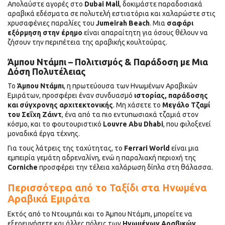
Απολαύστε αγορές στο
Dubai Mall
, δοκιμάστε παραδοσιακά
αραβικά εδέσματα σε πολυτελή εστιατόρια και χαλαρώστε στις
χρυσαφένιες παραλίες του
Jumeirah Beach
. Μια
σαφάρι
εξόρμηση στην έρημο
είναι απαραίτητη για όσους θέλουν να
ζήσουν την περιπέτεια της αραβικής κουλτούρας.
Άμπου Ντάμπι – Πολιτισμός & Παράδοση με Μια
Δόση Πολυτέλειας
Το
Άμπου Ντάμπι
, η πρωτεύουσα των Ηνωμένων Αραβικών
Εμιράτων, προσφέρει έναν συνδυασμό
ιστορίας, παράδοσης
και σύγχρονης αρχιτεκτονικής
. Μη χάσετε το
Μεγάλο Τζαμί
του Σεΐχη Ζάιντ
, ένα από τα πιο εντυπωσιακά τζαμιά στον
κόσμο, και το φουτουριστικό
Louvre Abu Dhabi
, που φιλοξενεί
μοναδικά έργα τέχνης.
Για τους λάτρεις της ταχύτητας, το
Ferrari World
είναι μια
εμπειρία γεμάτη αδρεναλίνη, ενώ η παραλιακή περιοχή της
Corniche
προσφέρει την τέλεια χαλάρωση δίπλα στη θάλασσα.
Περισσότερα από το Ταξίδι στα Ηνωμένα
Αραβικά Εμιράτα
Εκτός από το Ντουμπάι και το Άμπου Ντάμπι, μπορείτε να
εξερευνήσετε και άλλες πόλεις των
Ηνωμένων Αραβικών